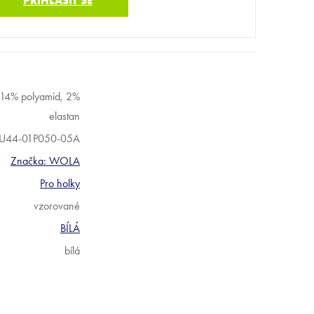
PŘIHLÁSIT SE
 14% polyamid, 2%
elastan
U44-01P050-05A
Značka:
WOLA
Pro holky
vzorované
BÍLÁ
bílá