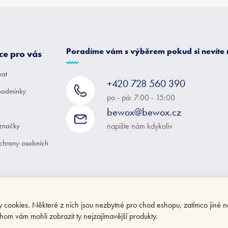
Poradíme vám s výběrem pokud si nevíte
ce pro vás
vat
+420 728 560 390
podmínky
po - pá: 7:00 - 15:00
bewox@bewox.cz
značky
napište nám kdykoliv
chrany osobních
ookies. Některé z nich jsou nezbytné pro chod eshopu, zatímco jiné n
hom vám mohli zobrazit ty nejzajímavější produkty.