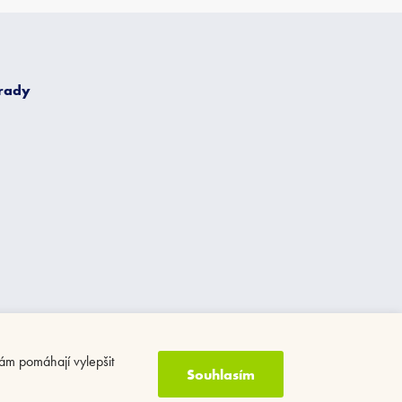
 rady
ám pomáhají vylepšit
Souhlasím