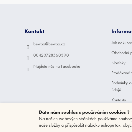
Z
á
p
a
Kontakt
Informa
t
í
Jak nakupo
bewox
@
bewox.cz
Obchodní 
00420728560390
Novinky
Najdete nás na Facebooku
Prodávané 
Podmínky o
údajů
Kontakty
Dáte nám souhlas s používáním cookies ?
Na našich webových stránkách používáme soubory c
naše služby a přispůsobit nabídku eshopu tak, abyc