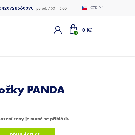
0420728560390
CZK
Nákupní
0 Kč
košík
nožky PANDA
zení ceny je nutné se přihlásit.