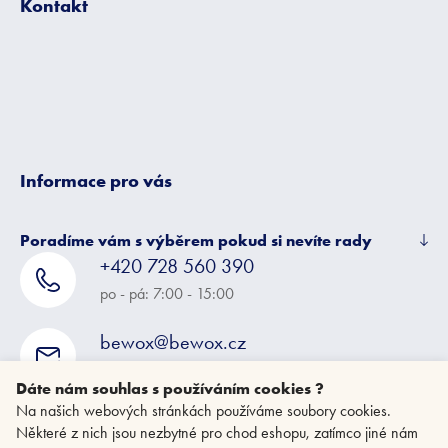
Kontakt
a
t
í
Informace pro vás
Poradíme vám s výběrem pokud si nevíte rady
+420 728 560 390
po - pá: 7:00 - 15:00
bewox@bewox.cz
napište nám kdykoliv
Dáte nám souhlas s používáním cookies ?
Na našich webových stránkách používáme soubory cookies.
Některé z nich jsou nezbytné pro chod eshopu, zatímco jiné nám