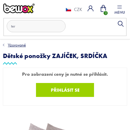
Přejít
Nákupní
na
CZK
obsah
košík
Vzorované
Dětské ponožky ZAJÍČEK, SRDÍČKA
Pro zobrazení ceny je nutné se přihlásit.
PŘIHLÁSIT SE