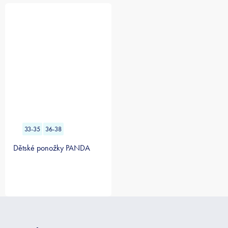
33-35
36-38
Dětské ponožky PANDA
Z
á
p