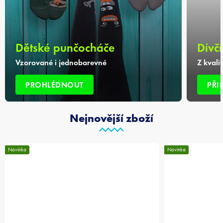
Dětské punčocháče
Dívčí
Vzorované i jednobarevné
Z kvali
PROHLÉDNOUT
PŘI
Nejnovější zboží
Novinka
Novinka