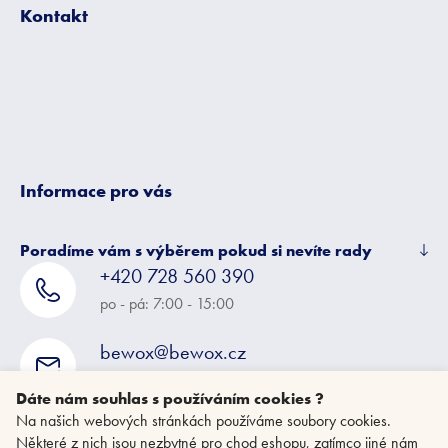
p
Kontakt
a
t
í
Informace pro vás
Poradíme vám s výběrem pokud si nevíte rady
+420 728 560 390
po - pá: 7:00 - 15:00
bewox@bewox.cz
napište nám kdykoliv
Dáte nám souhlas s používáním cookies ?
Na našich webových stránkách používáme soubory cookies.
Některé z nich jsou nezbytné pro chod eshopu, zatímco jiné nám