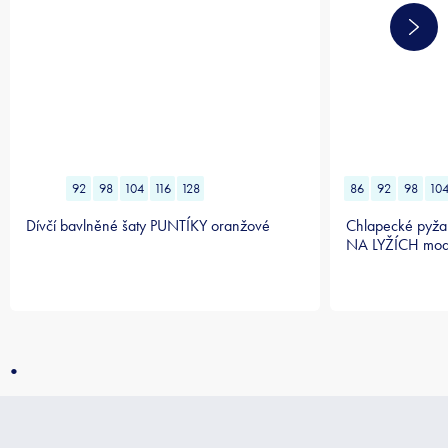
92
98
104
116
128
86
92
98
10
Dívčí bavlněné šaty PUNTÍKY oranžové
Chlapecké pyža
NA LYŽÍCH mod
.
Z
á