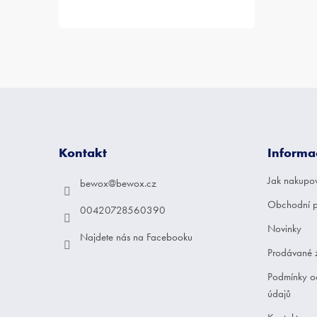
Z
á
p
a
Kontakt
Informa
t
í
Jak nakupo
bewox
@
bewox.cz
Obchodní 
00420728560390
Novinky
Najdete nás na Facebooku
Prodávané 
Podmínky o
údajů