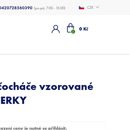
0420728560390
CZK
Nákupní
0 Kč
košík
čocháče vzorované
ŠERKY
zení ceny je nutné se přihlásit.