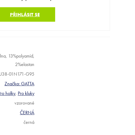
PŘIHLÁSIT SE
na, 13%polyamid,
2%elastan
U38-01N171-G95
Značka:
GATTA
Pro holky
,
Pro kluky
vzorované
ČERNÁ
černá