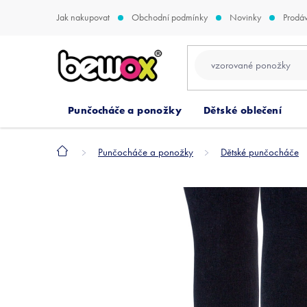
Přejít
Jak nakupovat
Obchodní podmínky
Novinky
Prodá
na
obsah
Punčocháče a ponožky
Dětské oblečení
Domů
Punčocháče a ponožky
Dětské punčocháče