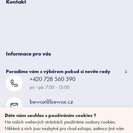
Kontakt
a
t
í
Informace pro vás
Poradíme vám s výběrem pokud si nevíte rady
+420 728 560 390
po - pá: 7:00 - 15:00
bewox@bewox.cz
napište nám kdykoliv
Dáte nám souhlas s používáním cookies ?
Na našich webových stránkách používáme soubory cookies.
Některé z nich jsou nezbytné pro chod eshopu, zatímco jiné nám