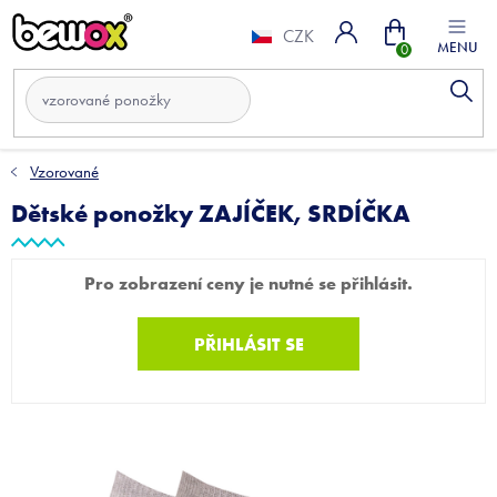
Přejít
Nákupní
na
CZK
obsah
košík
Vzorované
Dětské ponožky ZAJÍČEK, SRDÍČKA
Pro zobrazení ceny je nutné se přihlásit.
PŘIHLÁSIT SE