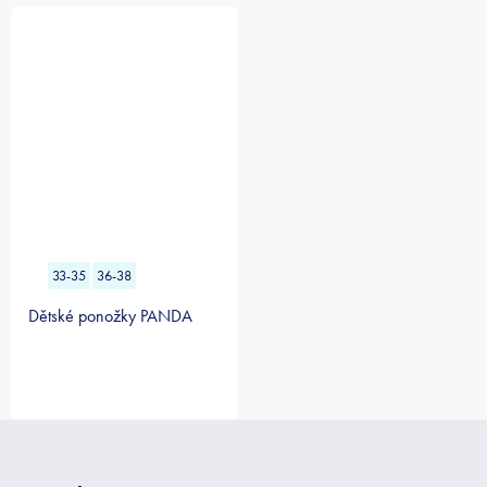
33-35
36-38
Dětské ponožky PANDA
Z
á
p