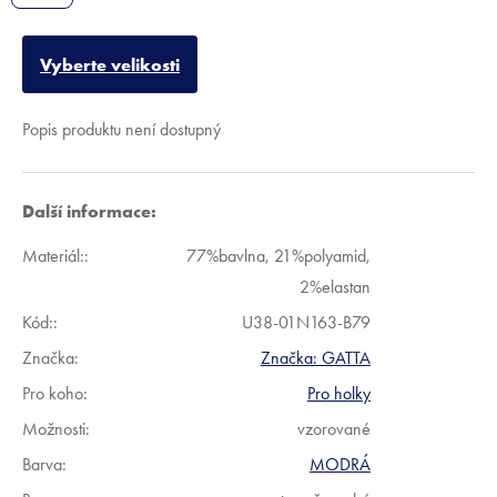
Vyberte velikosti
Popis produktu není dostupný
Další informace:
Materiál:
:
77%bavlna, 21%polyamid,
2%elastan
Kód:
:
U38-01N163-B79
Značka:
Značka:
GATTA
Pro koho
:
Pro holky
Možnosti
:
vzorované
Barva
:
MODRÁ