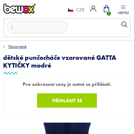
Přejít
Nákupní
na
CZK
obsah
košík
Vzorované
dětské punčocháče vzorované GATTA
KYTIČKY modré
Pro zobrazení ceny je nutné se přihlásit.
PŘIHLÁSIT SE