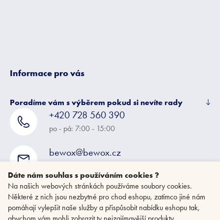
t
í
Informace pro vás
Poradíme vám s výběrem pokud si nevíte rady
+420 728 560 390
po - pá: 7:00 - 15:00
bewox@bewox.cz
napište nám kdykoliv
Dáte nám souhlas s používáním cookies ?
Na našich webových stránkách používáme soubory cookies.
Některé z nich jsou nezbytné pro chod eshopu, zatímco jiné nám
pomáhají vylepšit naše služby a přispůsobit nabídku eshopu tak,
abychom vám mohli zobrazit ty nejzajímavější produkty.