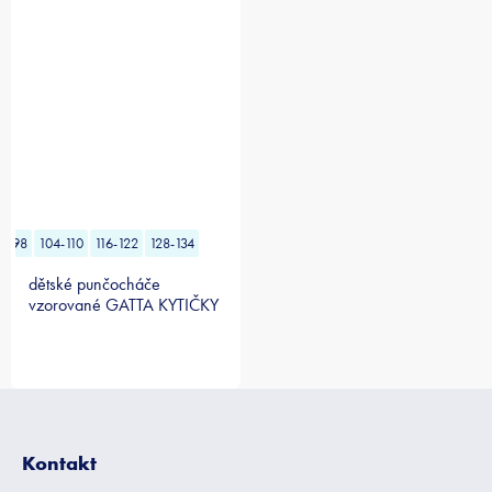
2-98
104-110
116-122
128-134
dětské punčocháče
vzorované GATTA KYTIČKY
růžové
Z
á
p
Kontakt
a