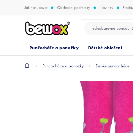
Přejít
Jak nakupovat
Obchodní podmínky
Novinky
Prodá
na
obsah
Punčocháče a ponožky
Dětské oblečení
Domů
Punčocháče a ponožky
Dětské punčocháče