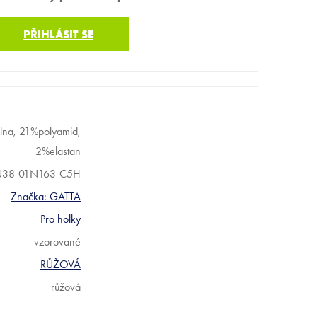
PŘIHLÁSIT SE
na, 21%polyamid,
2%elastan
U38-01N163-C5H
Značka:
GATTA
Pro holky
vzorované
RŮŽOVÁ
růžová