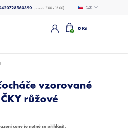
0420728560390
CZK
Nákupní
0 Kč
košík
é
čocháče vzorované
IČKY růžové
zení ceny je nutné se přihlásit.