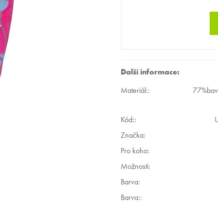
Další informace:
Materiál:
:
77%bavl
Kód:
:
Značka:
Pro koho
:
Možnosti
:
Barva
:
Barva:
: