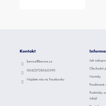
Z
á
p
a
Kontakt
Informa
t
í
Jak nakupo
bewox
@
bewox.cz
Obchodní 
00420728560390
Novinky
Najdete nás na Facebooku
Prodávané 
Podmínky o
údajů