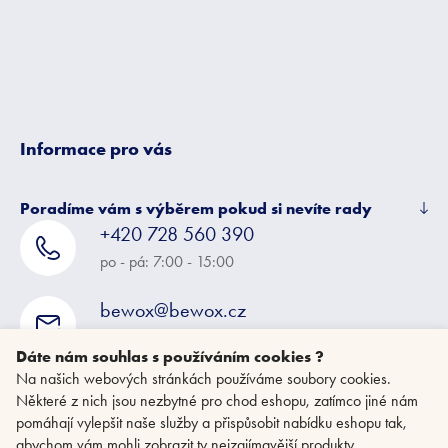
t
í
Informace pro vás
Poradíme vám s výběrem pokud si nevíte rady
+420 728 560 390
po - pá: 7:00 - 15:00
bewox@bewox.cz
napište nám kdykoliv
Dáte nám souhlas s používáním cookies ?
Na našich webových stránkách používáme soubory cookies.
Některé z nich jsou nezbytné pro chod eshopu, zatímco jiné nám
pomáhají vylepšit naše služby a přispůsobit nabídku eshopu tak,
abychom vám mohli zobrazit ty nejzajímavější produkty.