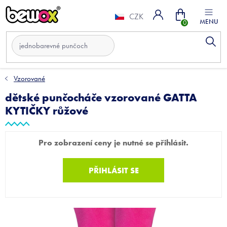
Přejít
Nákupní
na
CZK
obsah
košík
Vzorované
dětské punčocháče vzorované GATTA
KYTIČKY růžové
Pro zobrazení ceny je nutné se přihlásit.
PŘIHLÁSIT SE