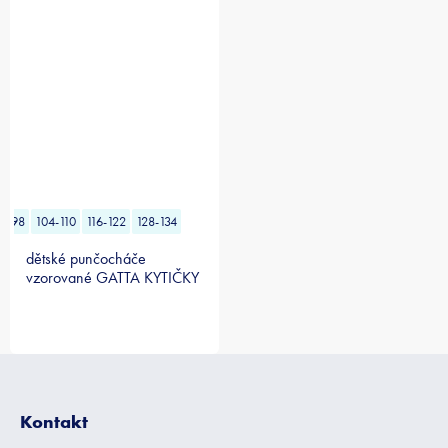
2-98
104-110
116-122
128-134
dětské punčocháče
vzorované GATTA KYTIČKY
modré
Z
á
p
Kontakt
a