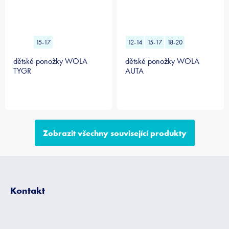
15-17
12-14
15-17
18-20
dětské ponožky WOLA
dětské ponožky WOLA
TYGR
AUTA
Zobrazit všechny související produkty
Z
á
p
Kontakt
a
t
í