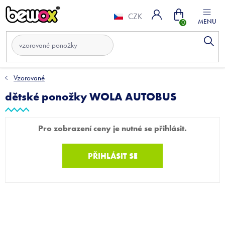
Přejít
Nákupní
na
CZK
obsah
košík
Vzorované
dětské ponožky WOLA AUTOBUS
Pro zobrazení ceny je nutné se přihlásit.
PŘIHLÁSIT SE