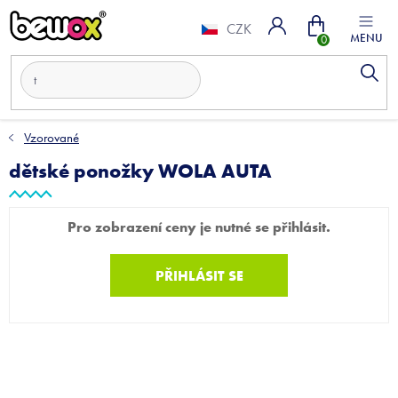
Přejít
Nákupní
na
CZK
obsah
košík
Vzorované
dětské ponožky WOLA AUTA
Pro zobrazení ceny je nutné se přihlásit.
PŘIHLÁSIT SE