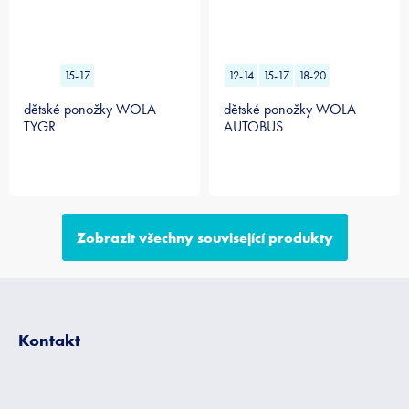
15-17
12-14
15-17
18-20
dětské ponožky WOLA
dětské ponožky WOLA
TYGR
AUTOBUS
Zobrazit všechny související produkty
Z
á
p
Kontakt
a
t
í