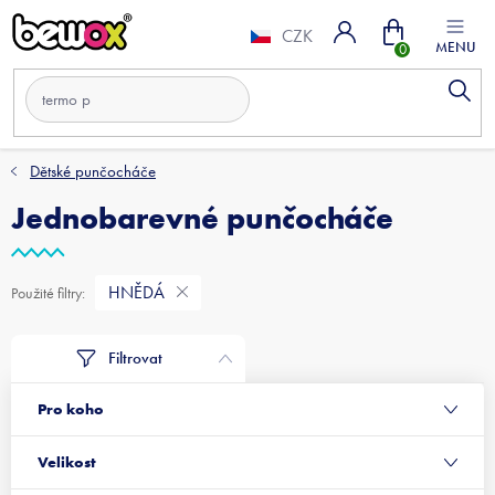
Přejít
Nákupní
na
CZK
obsah
košík
Dětské punčocháče
Jednobarevné punčocháče
HNĚDÁ
Filtrovat
Pro koho
Velikost