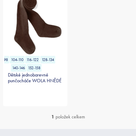
n
p
í
i
p
s
r
p
o
r
d
o
u
d
k
u
t
k
ů
92-98
104-110
116-122
128-134
t
140-146
152-158
ů
Dětské jednobarevné
punčocháče WOLA HNĚDÉ
1
položek celkem
O
v
l
Z