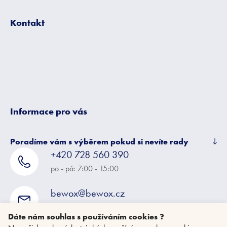
á
á
d
p
a
Kontakt
a
c
t
í
í
p
r
v
k
y
v
ý
Informace pro vás
p
i
s
Poradíme vám s výběrem pokud si nevíte rady
u
+420 728 560 390
po - pá: 7:00 - 15:00
bewox@bewox.cz
napište nám kdykoliv
Dáte nám souhlas s používáním cookies ?