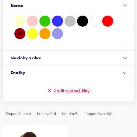
Barva
Novinky a akce
Značky
Zrušit vybrané filtry
Ř
Doporučujeme
Nejlevnější
Nejdražší
Nejprodávanější
a
z
V
e
ý