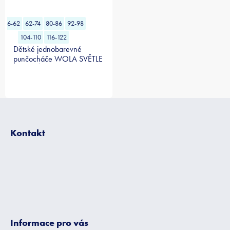
56-62
62-74
80-86
92-98
104-110
116-122
Dětské jednobarevné
punčocháče WOLA SVĚTLE
MODRÉ
Z
á
p
Kontakt
a
t
í
Informace pro vás