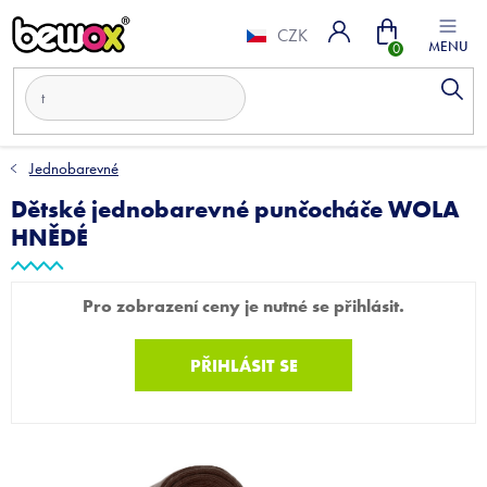
Přejít
Nákupní
na
CZK
obsah
košík
Jednobarevné
Dětské jednobarevné punčocháče WOLA
HNĚDÉ
Pro zobrazení ceny je nutné se přihlásit.
PŘIHLÁSIT SE