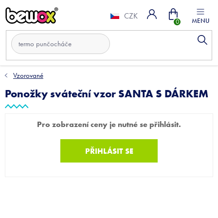
Přejít
Nákupní
na
CZK
obsah
košík
Vzorované
Ponožky sváteční vzor SANTA S DÁRKEM
Pro zobrazení ceny je nutné se přihlásit.
PŘIHLÁSIT SE