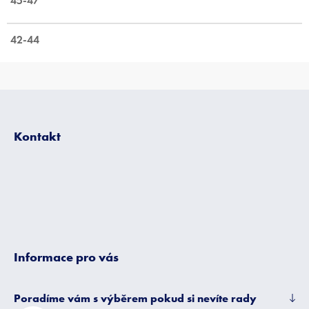
45-47
42-44
Z
á
p
Kontakt
a
t
í
Informace pro vás
Poradíme vám s výběrem pokud si nevíte rady