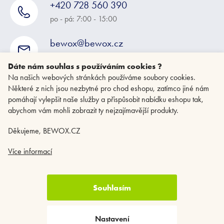
+420 728 560 390
po - pá: 7:00 - 15:00
bewox@bewox.cz
napište nám kdykoliv
Dáte nám souhlas s používáním cookies ?
Na našich webových stránkách používáme soubory cookies.
Některé z nich jsou nezbytné pro chod eshopu, zatímco jiné nám
pomáhají vylepšit naše služby a přispůsobit nabídku eshopu tak,
abychom vám mohli zobrazit ty nejzajímavější produkty.
Děkujeme, BEWOX.CZ
Více informací
Souhlasím
Copyright 2026
BEWOX.CZ
. Všechna práva vyhrazena.
Upravit nastavení
cookies
Nastavení
Vytvořil Shoptet