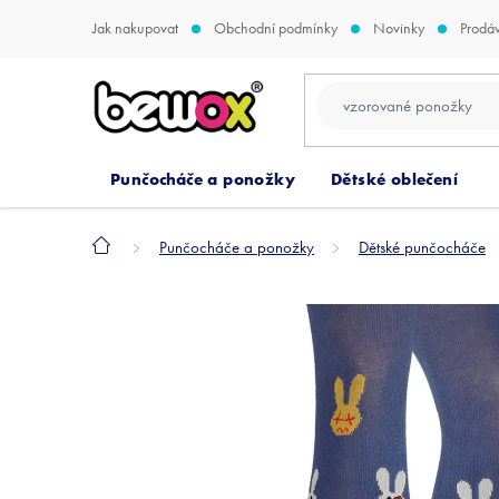
Přejít
Jak nakupovat
Obchodní podmínky
Novinky
Prodá
na
obsah
Punčocháče a ponožky
Dětské oblečení
Domů
Punčocháče a ponožky
Dětské punčocháče