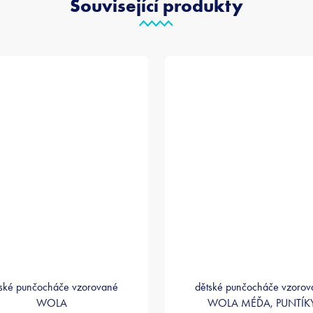
Související produkty
ské punčocháče vzorované
dětské punčocháče vzoro
WOLA
WOLA MÉĎA, PUNTÍK