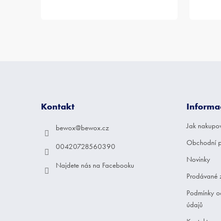
Z
á
p
a
Kontakt
Informa
t
í
Jak nakupo
bewox
@
bewox.cz
Obchodní 
00420728560390
Novinky
Najdete nás na Facebooku
Prodávané 
Podmínky o
údajů