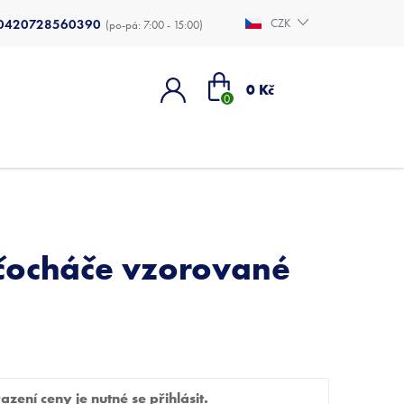
0420728560390
CZK
Nákupní
0 Kč
košík
čocháče vzorované
zení ceny je nutné se přihlásit.