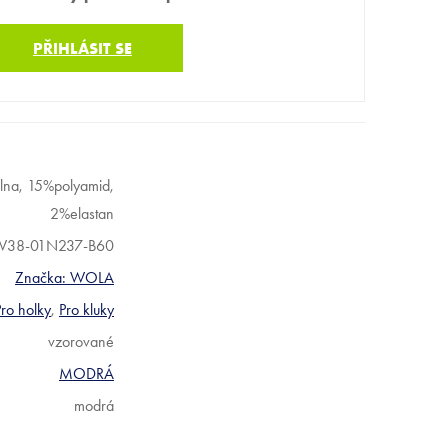
PŘIHLÁSIT SE
na, 15%polyamid,
2%elastan
W38-01N237-B60
Značka:
WOLA
Pro holky
,
Pro kluky
vzorované
MODRÁ
modrá