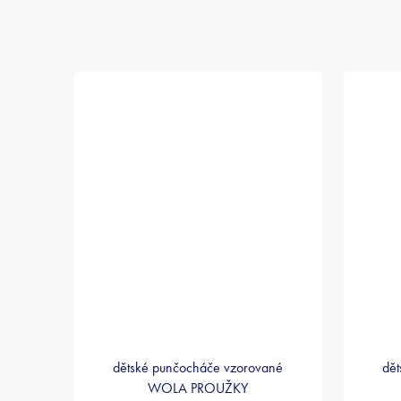
dětské punčocháče vzorované
dět
WOLA PROUŽKY