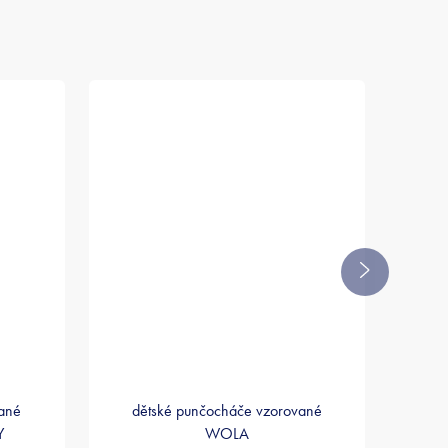
Další
produkt
vané
dětské punčocháče vzorované
Y
WOLA