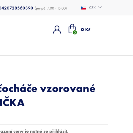
0420728560390
CZK
Nákupní
0 Kč
košík
čocháče vzorované
IČKA
zení ceny je nutné se přihlásit.