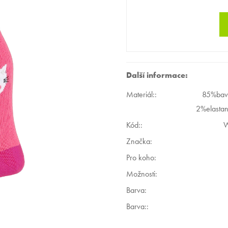
Další informace:
Materiál:
:
85%bavl
2%elastan
Kód:
:
W
Značka:
Pro koho
:
Možnosti
:
Barva
:
Barva:
: