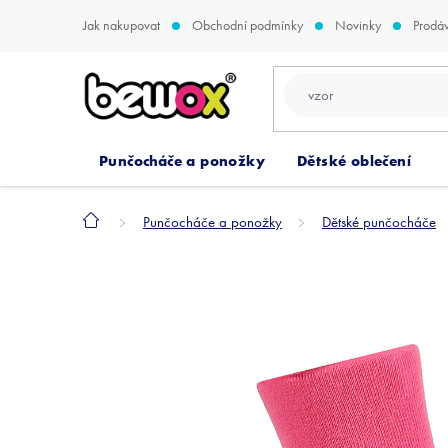
Přejít
Jak nakupovat
Obchodní podmínky
Novinky
Prodá
na
obsah
Punčocháče a ponožky
Dětské oblečení
Domů
Punčocháče a ponožky
Dětské punčocháče