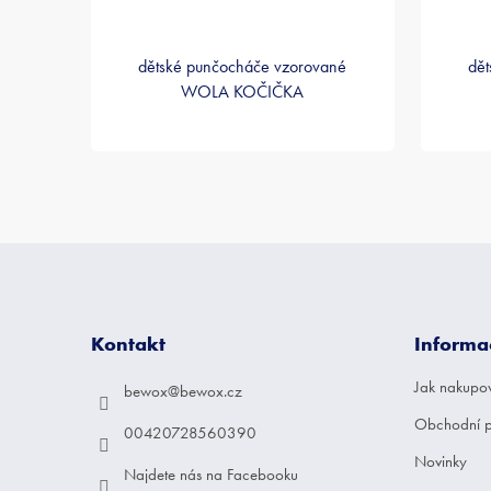
dětské punčocháče vzorované
dět
WOLA KOČIČKA
Z
á
p
a
Kontakt
Informa
t
í
Jak nakupo
bewox
@
bewox.cz
Obchodní 
00420728560390
Novinky
Najdete nás na Facebooku