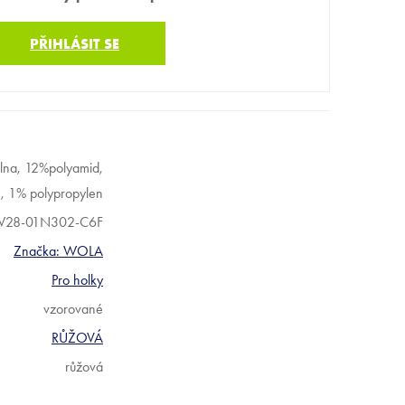
PŘIHLÁSIT SE
na, 12%polyamid,
, 1% polypropylen
28-01N302-C6F
Značka:
WOLA
Pro holky
vzorované
RŮŽOVÁ
růžová