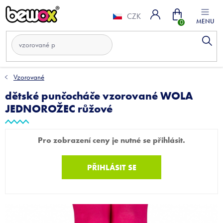
Přejít
Nákupní
na
CZK
obsah
košík
Vzorované
dětské punčocháče vzorované WOLA
JEDNOROŽEC růžové
Pro zobrazení ceny je nutné se přihlásit.
PŘIHLÁSIT SE