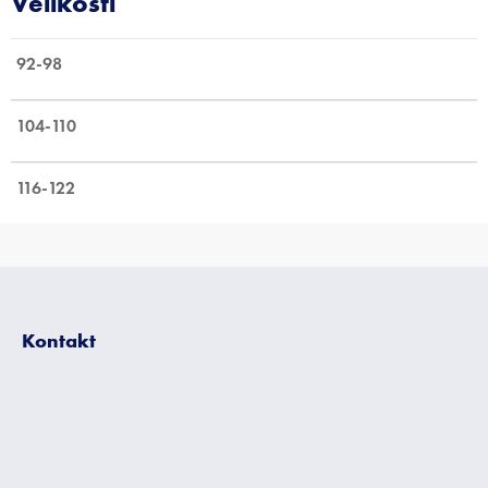
92-98
104-110
116-122
Z
á
p
Kontakt
a
t
í