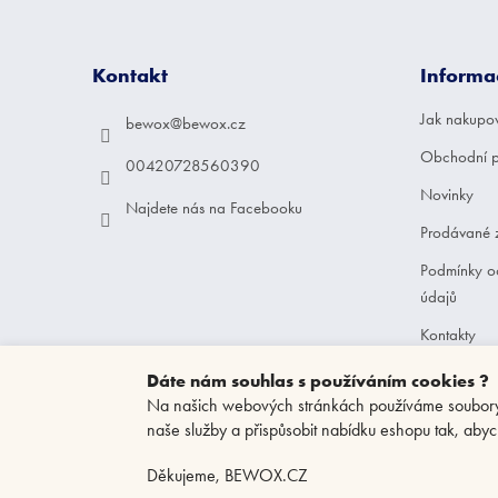
á
p
a
Kontakt
Informa
t
í
Jak nakupo
bewox
@
bewox.cz
Obchodní 
00420728560390
Novinky
Najdete nás na Facebooku
Prodávané 
Podmínky o
údajů
Kontakty
Dáte nám souhlas s používáním cookies ?
Na našich webových stránkách používáme soubory c
naše služby a přispůsobit nabídku eshopu tak, abyc
Děkujeme, BEWOX.CZ