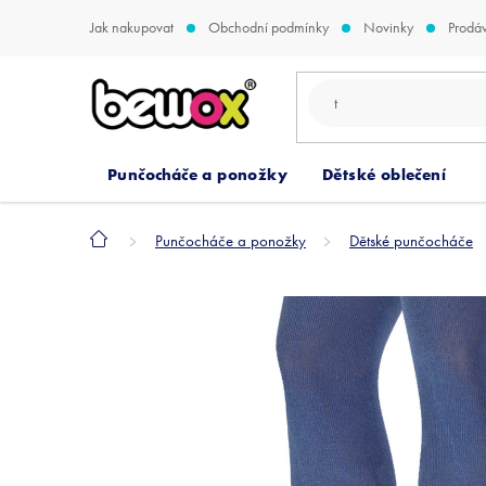
Přejít
Jak nakupovat
Obchodní podmínky
Novinky
Prodá
na
obsah
Punčocháče a ponožky
Dětské oblečení
Domů
Punčocháče a ponožky
Dětské punčocháče