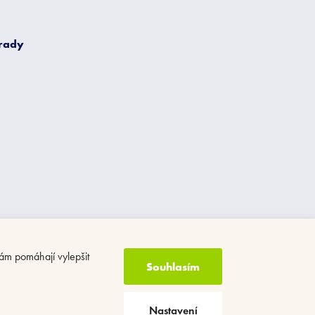
 rady
ám pomáhají vylepšit
Souhlasím
Nastavení