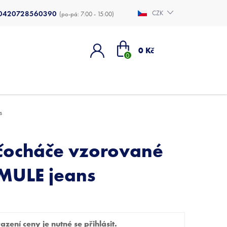
0420728560390
CZK
Nákupní
0 Kč
košík
s
čocháče vzorované
ULE jeans
zení ceny je nutné se přihlásit.