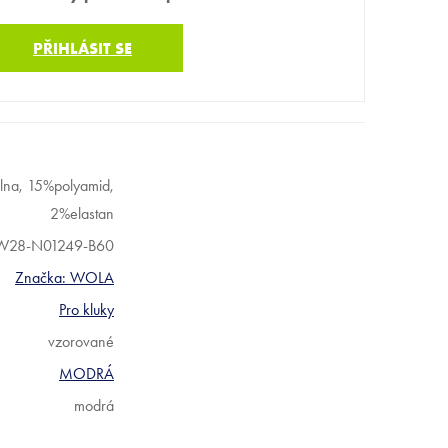
PŘIHLÁSIT SE
na, 15%polyamid,
2%elastan
W28-N01249-B60
Značka:
WOLA
Pro kluky
vzorované
MODRÁ
modrá