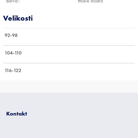
Barva:
:
tmavě modrá
92-98
104-110
116-122
Z
á
p
Kontakt
a
t
í