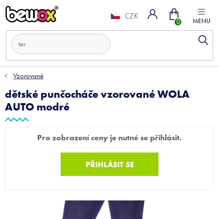
Přejít
Nákupní
na
CZK
obsah
košík
Vzorované
dětské punčocháče vzorované WOLA
AUTO modré
Pro zobrazení ceny je nutné se přihlásit.
PŘIHLÁSIT SE