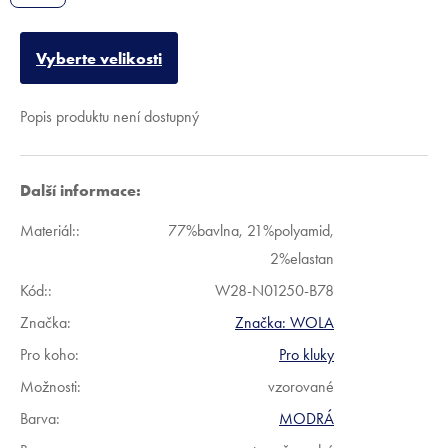
Vyberte velikosti
Popis produktu není dostupný
Další informace:
Materiál:
:
77%bavlna, 21%polyamid,
2%elastan
Kód:
:
W28-N01250-B78
Značka:
Značka:
WOLA
Pro koho
:
Pro kluky
Možnosti
:
vzorované
Barva
:
MODRÁ