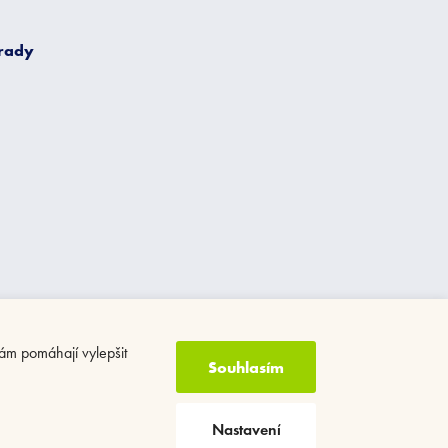
 rady
ám pomáhají vylepšit
Souhlasím
Nastavení