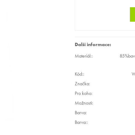
Další informace:
Materiál:
:
85%bavl
Kód:
:
W
Značka:
Pro koho
:
Možnosti
:
Barva
:
Barva:
: