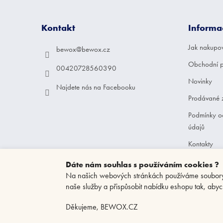
p
a
Kontakt
Informa
t
í
Jak nakupo
bewox
@
bewox.cz
Obchodní 
00420728560390
Novinky
Najdete nás na Facebooku
Prodávané 
Podmínky o
údajů
Kontakty
Dáte nám souhlas s používáním cookies ?
Na našich webových stránkách používáme soubory c
naše služby a přispůsobit nabídku eshopu tak, abyc
Děkujeme, BEWOX.CZ