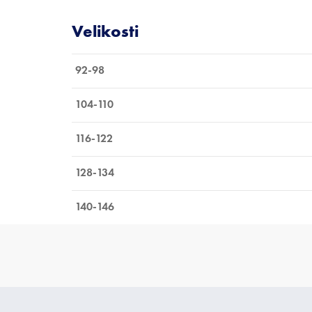
92-98
104-110
116-122
128-134
140-146
Z
á