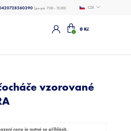
0420728560390
CZK
Nákupní
0 Kč
košík
čocháče vzorované
RA
zení ceny je nutné se přihlásit.