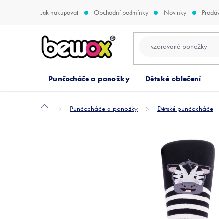
Přejít
Jak nakupovat
Obchodní podmínky
Novinky
Prodá
na
obsah
Punčocháče a ponožky
Dětské oblečení
Domů
Punčocháče a ponožky
Dětské punčocháče