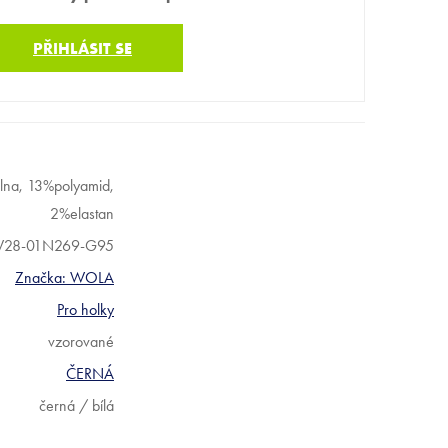
PŘIHLÁSIT SE
na, 13%polyamid,
2%elastan
28-01N269-G95
Značka:
WOLA
Pro holky
vzorované
ČERNÁ
černá / bílá