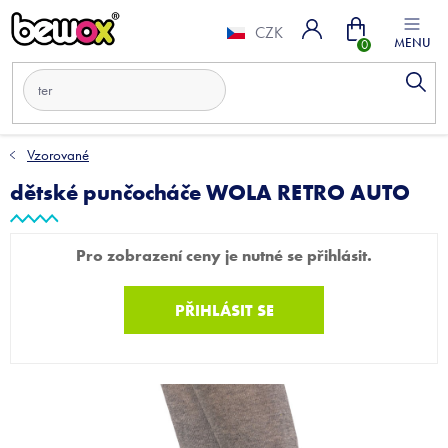
Přejít
Nákupní
na
CZK
obsah
košík
Vzorované
dětské punčocháče WOLA RETRO AUTO
Pro zobrazení ceny je nutné se přihlásit.
PŘIHLÁSIT SE