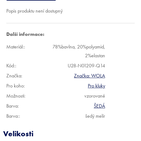
Popis produktu není dostupný
Další informace:
Materiál:
:
78%bavlna, 20%polyamid,
2%elastan
Kód:
:
U28-N01209-Q14
Značka:
Značka:
WOLA
Pro koho
:
Pro kluky
Možnosti
:
vzorované
Barva
:
ŠEDÁ
Barva:
:
šedý melír