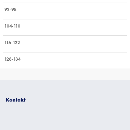
92-98
104-110
116-122
128-134
Z
á
p
Kontakt
a
t
í