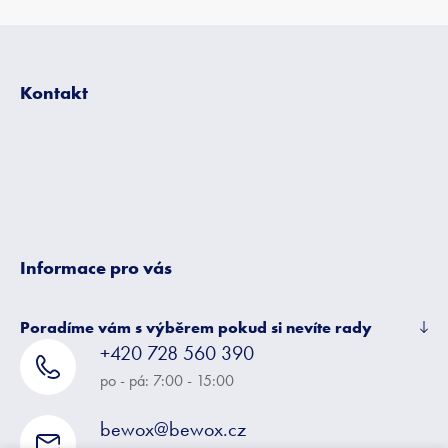
Z
á
p
Kontakt
a
t
í
Informace pro vás
Poradíme vám s výběrem pokud si nevíte rady
+420 728 560 390
po - pá: 7:00 - 15:00
bewox@bewox.cz