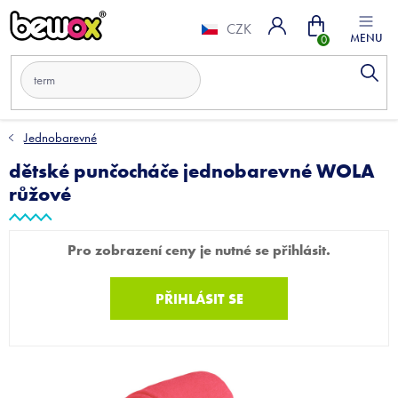
Přejít
Nákupní
na
CZK
obsah
košík
Jednobarevné
dětské punčocháče jednobarevné WOLA
růžové
Pro zobrazení ceny je nutné se přihlásit.
PŘIHLÁSIT SE