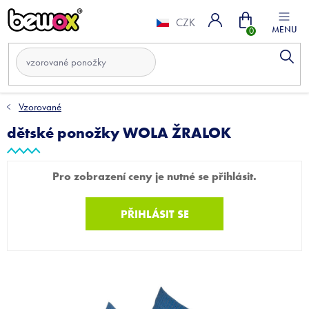
Přejít
Nákupní
na
CZK
obsah
košík
Vzorované
dětské ponožky WOLA ŽRALOK
Pro zobrazení ceny je nutné se přihlásit.
PŘIHLÁSIT SE