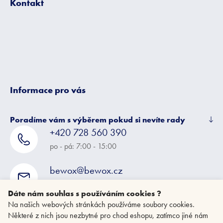
Kontakt
a
t
í
Informace pro vás
Poradíme vám s výběrem pokud si nevíte rady
+420 728 560 390
po - pá: 7:00 - 15:00
bewox@bewox.cz
napište nám kdykoliv
Dáte nám souhlas s používáním cookies ?
Na našich webových stránkách používáme soubory cookies.
Některé z nich jsou nezbytné pro chod eshopu, zatímco jiné nám