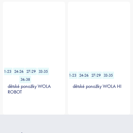
21-23
24-26
27-29
33-35
21-23
24-26
27-29
33-35
36-38
dětské ponožky WOLA
dětské ponožky WOLA HI
ROBOT
Z
á
p