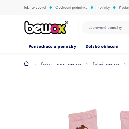
Přejít
Jak nakupovat
Obchodní podmínky
Novinky
Prodá
na
obsah
Punčocháče a ponožky
Dětské oblečení
Domů
Punčocháče a ponožky
Dětské ponožky