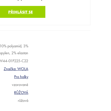
PŘIHLÁSIT SE
 10% polyamid, 3%
opylen, 2% elastan
W44-01P225-C22
Značka:
WOLA
Pro holky
vzorované
RŮŽOVÁ
růžová