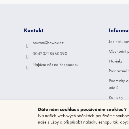
Z
á
p
a
Kontakt
Informa
t
í
Jak nakupo
bewox
@
bewox.cz
Obchodní 
00420728560390
Novinky
Najdete nás na Facebooku
Prodávané 
Podmínky o
údajů
Kontakty
Dáte nám souhlas s používáním cookies ?
Na našich webových stránkách používáme soubory c
naše služby a přispůsobit nabídku eshopu tak, abyc