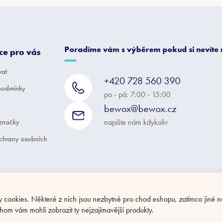
Poradíme vám s výběrem pokud si nevíte
ce pro vás
vat
+420 728 560 390
podmínky
po - pá: 7:00 - 15:00
bewox@bewox.cz
značky
napište nám kdykoliv
chrany osobních
ookies. Některé z nich jsou nezbytné pro chod eshopu, zatímco jiné n
hom vám mohli zobrazit ty nejzajímavější produkty.