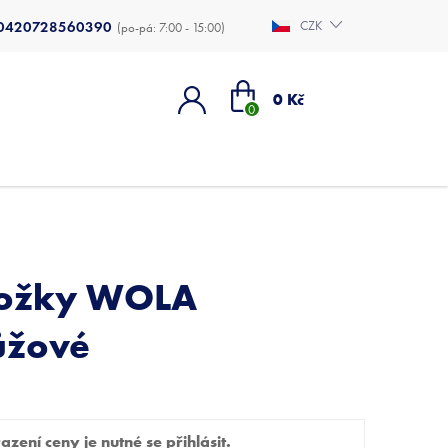
0420728560390
CZK
Nákupní
0 Kč
košík
nožky WOLA
ůžové
zení ceny je nutné se přihlásit.