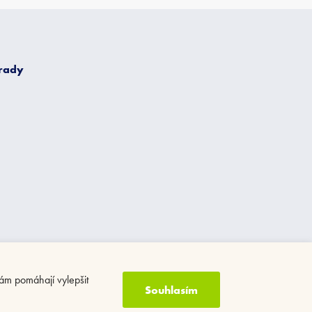
 rady
ám pomáhají vylepšit
Souhlasím