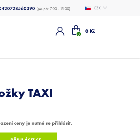
0420728560390
CZK
Nákupní
0 Kč
košík
ožky TAXI
zení ceny je nutné se přihlásit.