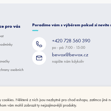
Poradíme vám s výběrem pokud si nevíte
ce pro vás
vat
+420 728 560 390
podmínky
po - pá: 7:00 - 15:00
bewox@bewox.cz
značky
napište nám kdykoliv
chrany osobních
ookies. Některé z nich jsou nezbytné pro chod eshopu, zatímco jiné n
hom vám mohli zobrazit ty nejzajímavější produkty.