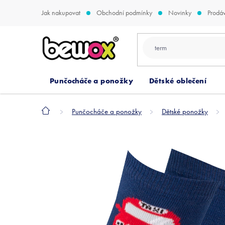
Přejít
Jak nakupovat
Obchodní podmínky
Novinky
Prodá
na
obsah
Punčocháče a ponožky
Dětské oblečení
Domů
Punčocháče a ponožky
Dětské ponožky