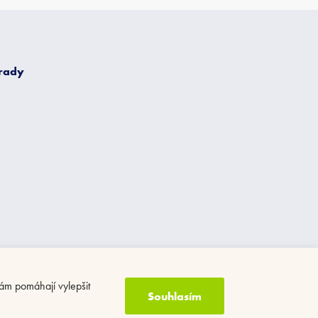
 rady
ám pomáhají vylepšit
Souhlasím