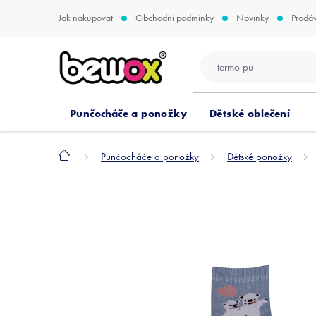
Přejít
Jak nakupovat
Obchodní podmínky
Novinky
Prodá
na
obsah
Punčocháče a ponožky
Dětské oblečení
Domů
Punčocháče a ponožky
Dětské ponožky