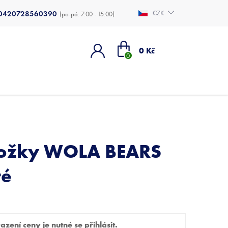
0420728560390
CZK
Nákupní
0 Kč
košík
nožky WOLA BEARS
ré
zení ceny je nutné se přihlásit.