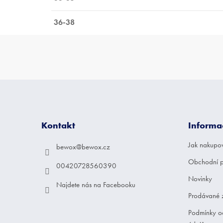
36-38
Z
á
p
a
Kontakt
Informa
t
í
Jak nakupo
bewox
@
bewox.cz
Obchodní 
00420728560390
Novinky
Najdete nás na Facebooku
Prodávané 
Podmínky o