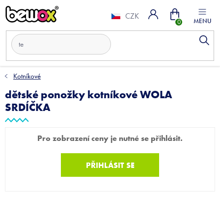
Přejít
Nákupní
na
CZK
obsah
košík
Kotníkové
dětské ponožky kotníkové WOLA
SRDÍČKA
Pro zobrazení ceny je nutné se přihlásit.
PŘIHLÁSIT SE