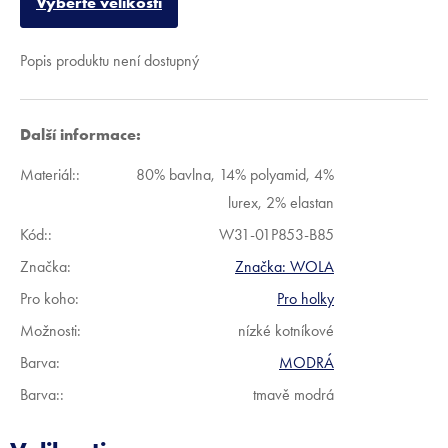
Vyberte velikosti
Popis produktu není dostupný
Další informace:
Materiál:
:
80% bavlna, 14% polyamid, 4%
lurex, 2% elastan
Kód:
:
W31-01P853-B85
Značka:
Značka:
WOLA
Pro koho
:
Pro holky
Možnosti
:
nízké kotníkové
Barva
:
MODRÁ
Barva:
:
tmavě modrá