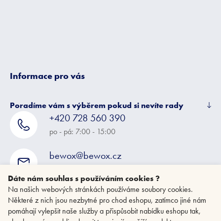
t
í
Informace pro vás
Poradíme vám s výběrem pokud si nevíte rady
+420 728 560 390
po - pá: 7:00 - 15:00
bewox@bewox.cz
napište nám kdykoliv
Dáte nám souhlas s používáním cookies ?
Na našich webových stránkách používáme soubory cookies.
Některé z nich jsou nezbytné pro chod eshopu, zatímco jiné nám
pomáhají vylepšit naše služby a přispůsobit nabídku eshopu tak,