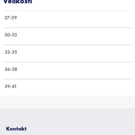
27-29
30-32
33-35
36-38
39-41
Z
á
p
Kontakt
a