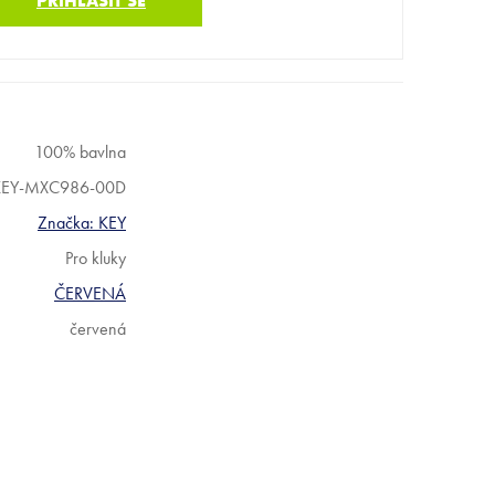
PŘIHLÁSIT SE
100% bavlna
KEY-MXC986-00D
Značka:
KEY
Pro kluky
ČERVENÁ
červená