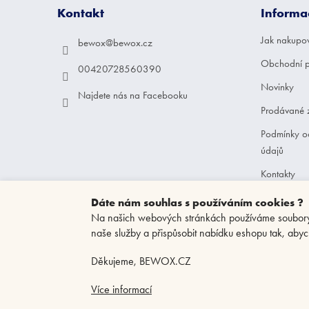
a
Kontakt
Informa
t
í
Jak nakupo
bewox
@
bewox.cz
Obchodní 
00420728560390
Novinky
Najdete nás na Facebooku
Prodávané 
Podmínky o
údajů
Kontakty
Dáte nám souhlas s používáním cookies ?
Na našich webových stránkách používáme soubory c
naše služby a přispůsobit nabídku eshopu tak, abyc
Děkujeme, BEWOX.CZ
Více informací
Copyright 2026
BEWOX.CZ
. Všechna práva vyhrazena.
Upravit nastav