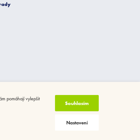
 rady
ám pomáhají vylepšit
Souhlasím
Nastavení
Vytvořil Shoptet