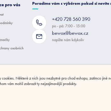
Poradíme vám s výběrem pokud si nevíte
ce pro vás
vat
+420 728 560 390
podmínky
po - pá: 7:00 - 15:00
bewox@bewox.cz
značky
napište nám kdykoliv
chrany osobních
ookies. Některé z nich jsou nezbytné pro chod eshopu, zatímco jiné n
hom vám mohli zobrazit ty nejzajímavější produkty.
ení cookies