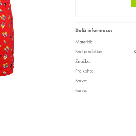
Další informace:
Materiál:
:
Kód produktu:
:
Značka:
Pro koho
:
Barva
:
Barva:
: