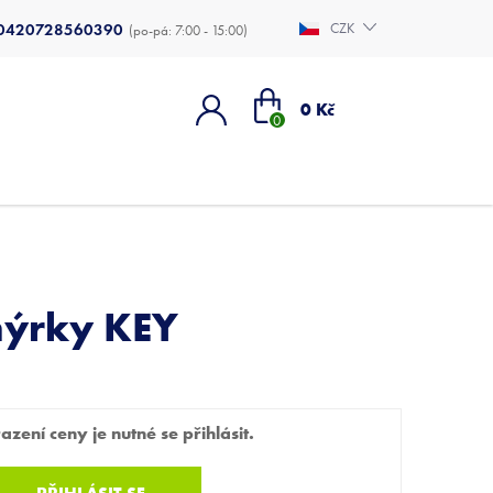
0420728560390
CZK
Nákupní
0 Kč
košík
nýrky KEY
zení ceny je nutné se přihlásit.