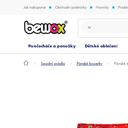
Přejít
Jak nakupovat
Obchodní podmínky
Novinky
Prodá
na
obsah
Punčocháče a ponožky
Dětské oblečení
Domů
Spodní prádlo
Pánské boxerky
Pánské 