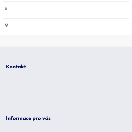
S
M
Z
á
p
Kontakt
a
t
í
Informace pro vás