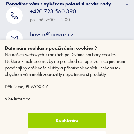
Poradíme vám s výběrem pokud si nevíte rady
+420 728 560 390
po - pá: 7:00 - 15:00
bewox@bewox.cz
napište nám kdykoliv
Dáte nám souhlas s používáním cookies ?
Na našich webových stránkách používáme soubory cookies.
Některé z nich jsou nezbytné pro chod eshopu, zatímco jiné nám
pomáhají vylepšit naše služby a přispůsobit nabídku eshopu tak,
abychom vám mohli zobrazit ty nejzajímavější produkty.
Děkujeme, BEWOX.CZ
Více informací
Souhlasím
Copyright 2026
BEWOX.CZ
. Všechna práva vyhrazena.
Upravit nastavení
cookies