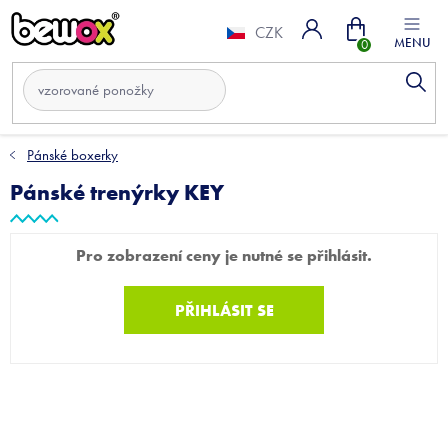
Přejít
Nákupní
na
CZK
obsah
košík
Pánské boxerky
Pánské trenýrky KEY
Pro zobrazení ceny je nutné se přihlásit.
PŘIHLÁSIT SE