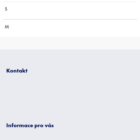
S
M
Z
á
p
Kontakt
a
t
í
Informace pro vás