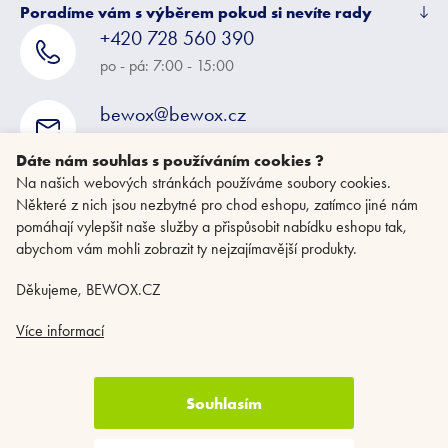
Poradíme vám s výběrem pokud si nevíte rady
+420 728 560 390
po - pá: 7:00 - 15:00
bewox@bewox.cz
napište nám kdykoliv
Dáte nám souhlas s používáním cookies ?
Na našich webových stránkách používáme soubory cookies.
Některé z nich jsou nezbytné pro chod eshopu, zatímco jiné nám
pomáhají vylepšit naše služby a přispůsobit nabídku eshopu tak,
abychom vám mohli zobrazit ty nejzajímavější produkty.
Děkujeme, BEWOX.CZ
Více informací
Souhlasím
Copyright 2026
BEWOX.CZ
. Všechna práva vyhrazena.
Upravit nastavení
cookies