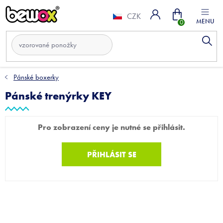
Přejít
Nákupní
na
CZK
obsah
košík
Pánské boxerky
Pánské trenýrky KEY
Pro zobrazení ceny je nutné se přihlásit.
PŘIHLÁSIT SE