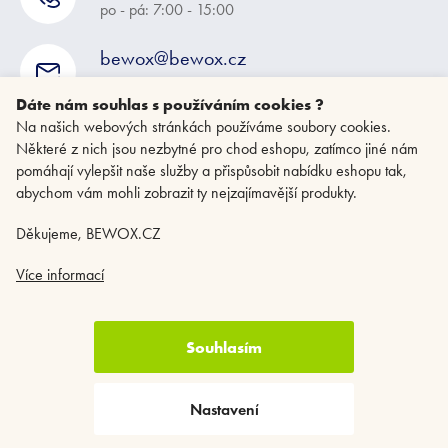
po - pá: 7:00 - 15:00
bewox@bewox.cz
napište nám kdykoliv
Dáte nám souhlas s používáním cookies ?
Na našich webových stránkách používáme soubory cookies.
Některé z nich jsou nezbytné pro chod eshopu, zatímco jiné nám
pomáhají vylepšit naše služby a přispůsobit nabídku eshopu tak,
abychom vám mohli zobrazit ty nejzajímavější produkty.
Děkujeme, BEWOX.CZ
Více informací
Souhlasím
Copyright 2026
BEWOX.CZ
. Všechna práva vyhrazena.
Upravit nastavení
cookies
Nastavení
Vytvořil Shoptet