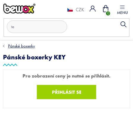
Přejít
Nákupní
na
CZK
obsah
košík
Pánské boxerky
Pánské boxerky KEY
Pro zobrazení ceny je nutné se přihlásit.
PŘIHLÁSIT SE