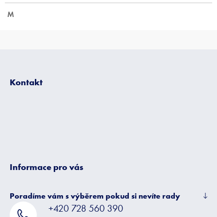
M
Z
á
p
Kontakt
a
t
í
Informace pro vás
Poradíme vám s výběrem pokud si nevíte rady
+420 728 560 390