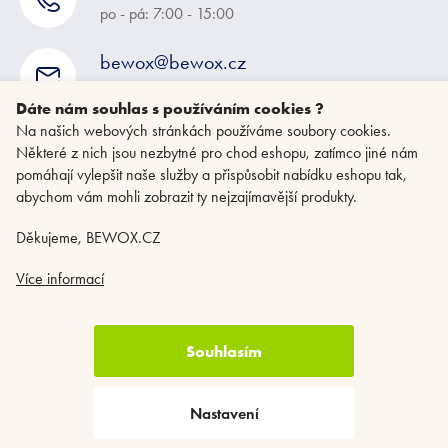
po - pá: 7:00 - 15:00
bewox@bewox.cz
napište nám kdykoliv
Dáte nám souhlas s používáním cookies ?
Na našich webových stránkách používáme soubory cookies.
Některé z nich jsou nezbytné pro chod eshopu, zatímco jiné nám
pomáhají vylepšit naše služby a přispůsobit nabídku eshopu tak,
abychom vám mohli zobrazit ty nejzajímavější produkty.
Děkujeme, BEWOX.CZ
Více informací
Souhlasím
Copyright 2026
BEWOX.CZ
. Všechna práva vyhrazena.
Upravit nastavení
cookies
Nastavení
Vytvořil Shoptet