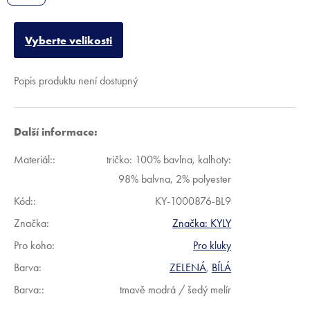
Vyberte velikosti
Popis produktu není dostupný
Další informace:
Materiál:
:
tričko: 100% bavlna, kalhoty:
98% balvna, 2% polyester
Kód:
:
KY-1000876-BL9
Značka:
Značka:
KYLY
Pro koho
:
Pro kluky
Barva
:
ZELENÁ
,
BÍLÁ
Barva:
:
tmavě modrá / šedý melír