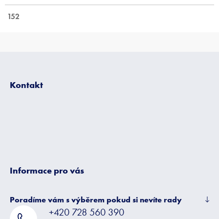
152
Z
á
p
Kontakt
a
t
í
Informace pro vás
Poradíme vám s výběrem pokud si nevíte rady
+420 728 560 390