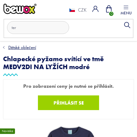
Přejít
Nákupní
na
CZK
obsah
košík
Dětské oblečení
Chlapecké pyžamo svítící ve tmě
MEDV2DI NA LYŽÍCH modré
Pro zobrazení ceny je nutné se přihlásit.
PŘIHLÁSIT SE
Novinka