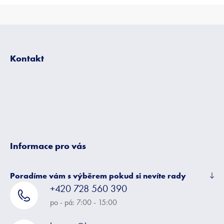
Z
á
p
Kontakt
a
t
í
Informace pro vás
Poradíme vám s výběrem pokud si nevíte rady
+420 728 560 390
po - pá: 7:00 - 15:00