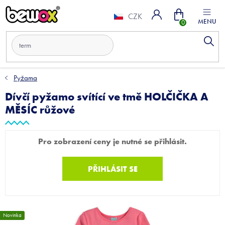
Přejít
Nákupní
na
CZK
obsah
košík
Pyžama
Dívčí pyžamo svítící ve tmě HOLČIČKA A
MĚSÍC růžové
Pro zobrazení ceny je nutné se přihlásit.
PŘIHLÁSIT SE
Novinka