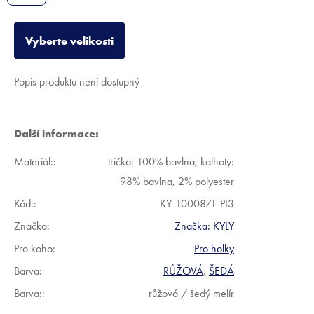
Vyberte velikosti
Popis produktu není dostupný
Další informace:
Materiál:
:
tričko: 100% bavlna, kalhoty:
98% bavlna, 2% polyester
Kód:
:
KY-1000871-PI3
Značka:
Značka:
KYLY
Pro koho
:
Pro holky
Barva
:
RŮŽOVÁ
,
ŠEDÁ
Barva:
:
růžová / šedý melír