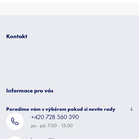
Z
á
p
Kontakt
a
t
í
Informace pro vás
Poradíme vám s výběrem pokud si nevíte rady
+420 728 560 390
po - pá: 7:00 - 15:00