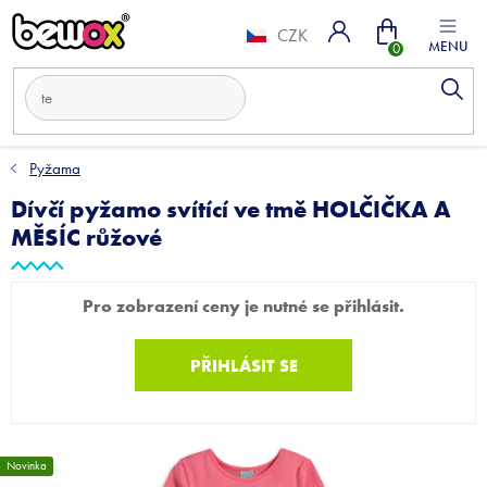
Přejít
Nákupní
na
CZK
obsah
košík
Pyžama
Dívčí pyžamo svítící ve tmě HOLČIČKA A
MĚSÍC růžové
Pro zobrazení ceny je nutné se přihlásit.
PŘIHLÁSIT SE
Novinka