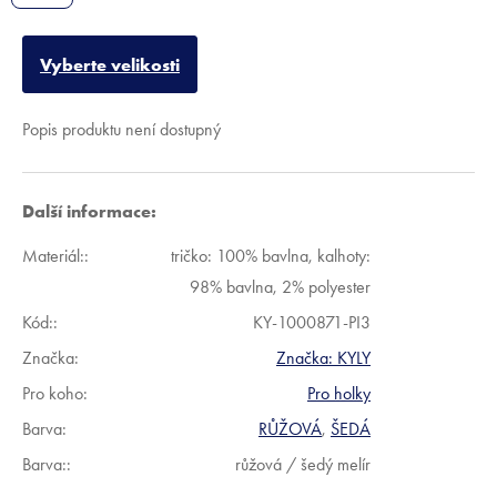
Vyberte velikosti
Popis produktu není dostupný
Další informace:
Materiál:
:
tričko: 100% bavlna, kalhoty:
98% bavlna, 2% polyester
Kód:
:
KY-1000871-PI3
Značka:
Značka:
KYLY
Pro koho
:
Pro holky
Barva
:
RŮŽOVÁ
,
ŠEDÁ
Barva:
:
růžová / šedý melír