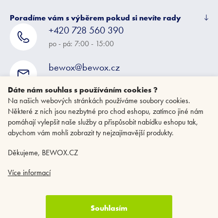
Poradíme vám s výběrem pokud si nevíte rady
+420 728 560 390
po - pá: 7:00 - 15:00
bewox@bewox.cz
napište nám kdykoliv
Dáte nám souhlas s používáním cookies ?
Na našich webových stránkách používáme soubory cookies.
Některé z nich jsou nezbytné pro chod eshopu, zatímco jiné nám
pomáhají vylepšit naše služby a přispůsobit nabídku eshopu tak,
abychom vám mohli zobrazit ty nejzajímavější produkty.
Děkujeme, BEWOX.CZ
Více informací
Souhlasím
Copyright 2026
BEWOX.CZ
. Všechna práva vyhrazena.
Upravit nastavení