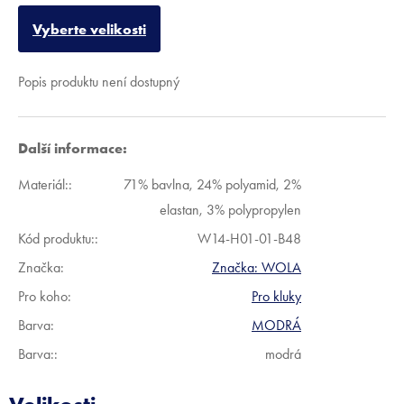
Vyberte velikosti
Popis produktu není dostupný
Další informace:
Materiál:
:
71% bavlna, 24% polyamid, 2%
elastan, 3% polypropylen
Kód produktu:
:
W14-H01-01-B48
Značka:
Značka:
WOLA
Pro koho
:
Pro kluky
Barva
:
MODRÁ
Barva:
:
modrá