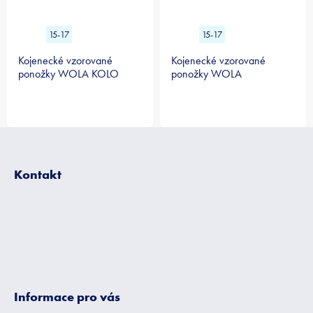
15-17
15-17
Kojenecké vzorované
Kojenecké vzorované
ponožky WOLA KOLO
ponožky WOLA
hnědé
Z
á
p
Kontakt
a
t
í
Informace pro vás