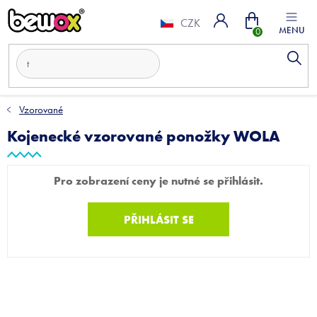
Přejít
Nákupní
na
CZK
obsah
košík
Vzorované
Kojenecké vzorované ponožky WOLA
Pro zobrazení ceny je nutné se přihlásit.
PŘIHLÁSIT SE