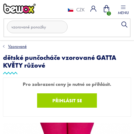
Přejít
Nákupní
na
CZK
obsah
košík
Vzorované
dětské punčocháče vzorované GATTA
KVĚTY růžové
Pro zobrazení ceny je nutné se přihlásit.
PŘIHLÁSIT SE