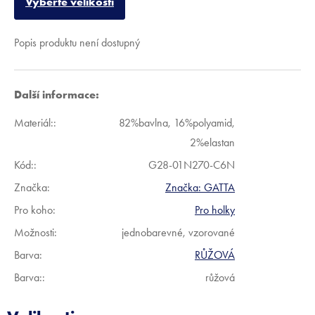
Vyberte velikosti
Popis produktu není dostupný
Další informace:
Materiál:
:
82%bavlna, 16%polyamid,
2%elastan
Kód:
:
G28-01N270-C6N
Značka:
Značka:
GATTA
Pro koho
:
Pro holky
Možnosti
:
jednobarevné, vzorované
Barva
:
RŮŽOVÁ
Barva:
:
růžová