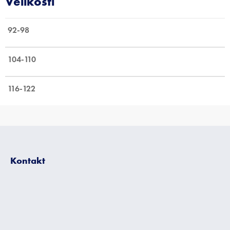
92-98
104-110
116-122
Z
á
p
Kontakt
a
t
í