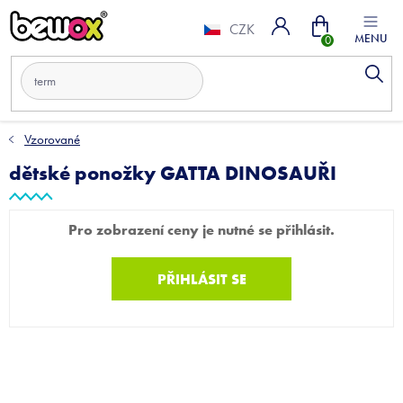
Přejít
Nákupní
na
CZK
obsah
košík
Vzorované
dětské ponožky GATTA DINOSAUŘI
Pro zobrazení ceny je nutné se přihlásit.
PŘIHLÁSIT SE