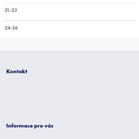
21-23
24-26
Z
á
p
Kontakt
a
t
í
Informace pro vás