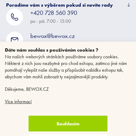
Poradíme vám s výběrem pokud si nevíte rady
+420 728 560 390
po - pá: 7:00 - 15:00
bewox@bewox.cz
napište nám kdykoliv
Dáte nám souhlas s používáním cookies ?
Na našich webových stránkách používáme soubory cookies.
Některé z nich jsou nezbytné pro chod eshopu, zatímco jiné nám
pomáhají vylepšit naše služby a přispůsobit nabídku eshopu tak,
abychom vám mohli zobrazit ty nejzajímavější produkty.
Děkujeme, BEWOX.CZ
Více informací
Souhlasím
Copyright 2026
BEWOX.CZ
. Všechna práva vyhrazena.
Upravit nastavení
cookies