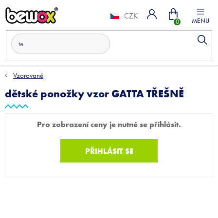
Přejít
Nákupní
na
CZK
obsah
košík
Vzorované
dětské ponožky vzor GATTA TŘEŠNĚ
Pro zobrazení ceny je nutné se přihlásit.
PŘIHLÁSIT SE