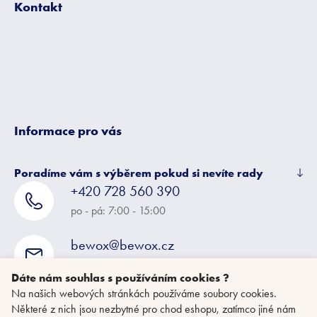
Kontakt
a
t
í
Informace pro vás
Poradíme vám s výběrem pokud si nevíte rady
+420 728 560 390
po - pá: 7:00 - 15:00
bewox@bewox.cz
napište nám kdykoliv
Dáte nám souhlas s používáním cookies ?
Na našich webových stránkách používáme soubory cookies.
Některé z nich jsou nezbytné pro chod eshopu, zatímco jiné nám