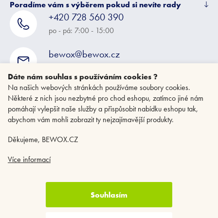
Poradíme vám s výběrem pokud si nevíte rady
+420 728 560 390
po - pá: 7:00 - 15:00
bewox@bewox.cz
napište nám kdykoliv
Dáte nám souhlas s používáním cookies ?
Na našich webových stránkách používáme soubory cookies.
Některé z nich jsou nezbytné pro chod eshopu, zatímco jiné nám
pomáhají vylepšit naše služby a přispůsobit nabídku eshopu tak,
abychom vám mohli zobrazit ty nejzajímavější produkty.
Děkujeme, BEWOX.CZ
Více informací
Souhlasím
Copyright 2026
BEWOX.CZ
. Všechna práva vyhrazena.
Upravit nastavení
cookies