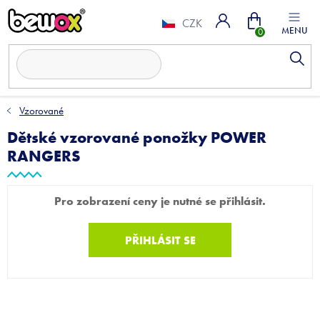
Přejít
Nákupní
na
CZK
obsah
košík
Vzorované
Dětské vzorované ponožky POWER
RANGERS
Pro zobrazení ceny je nutné se přihlásit.
PŘIHLÁSIT SE