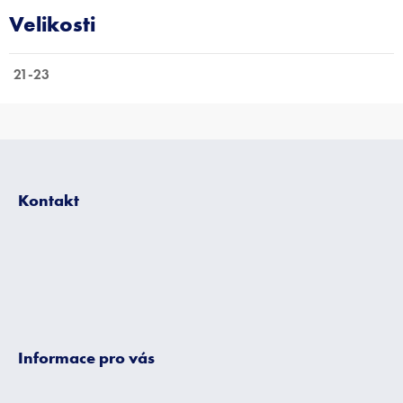
21-23
Z
á
p
Kontakt
a
t
í
Informace pro vás