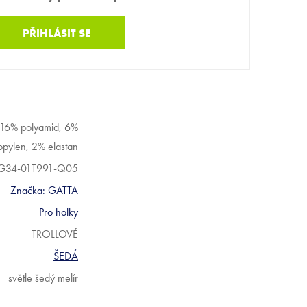
PŘIHLÁSIT SE
16% polyamid, 6%
opylen, 2% elastan
G34-01T991-Q05
Značka:
GATTA
Pro holky
TROLLOVÉ
ŠEDÁ
světle šedý melír