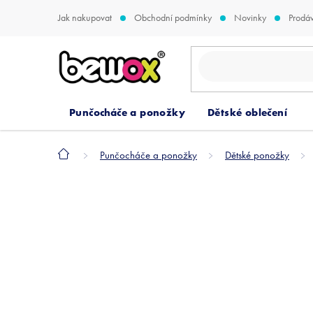
Přejít
Jak nakupovat
Obchodní podmínky
Novinky
Prodá
na
obsah
Punčocháče a ponožky
Dětské oblečení
Domů
Punčocháče a ponožky
Dětské ponožky