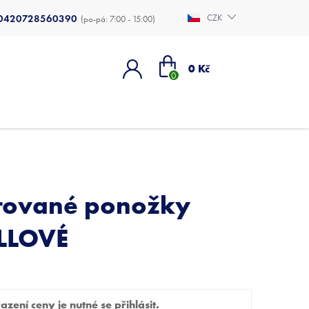
0420728560390
CZK
Nákupní
0 Kč
košík
rované ponožky
LLOVÉ
zení ceny je nutné se přihlásit.