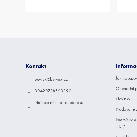
Z
á
p
a
Kontakt
Informa
t
í
Jak nakupo
bewox
@
bewox.cz
Obchodní 
00420728560390
Novinky
Najdete nás na Facebooku
Prodávané 
Podmínky o
údajů