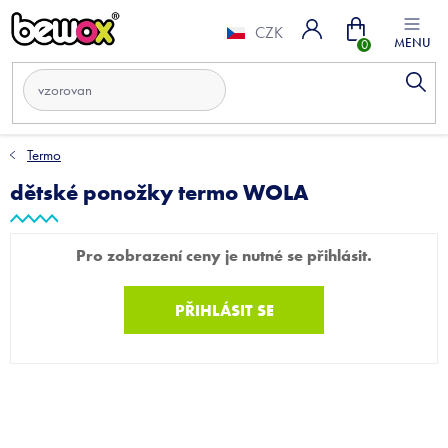
Přejít
Nákupní
na
CZK
obsah
košík
Termo
dětské ponožky termo WOLA
Pro zobrazení ceny je nutné se přihlásit.
PŘIHLÁSIT SE