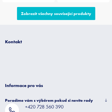
Zobrazit všechny související produkty
Z
á
p
Kontakt
a
t
í
Informace pro vás
Poradíme vám s výběrem pokud si nevíte rady
+420 728 560 390