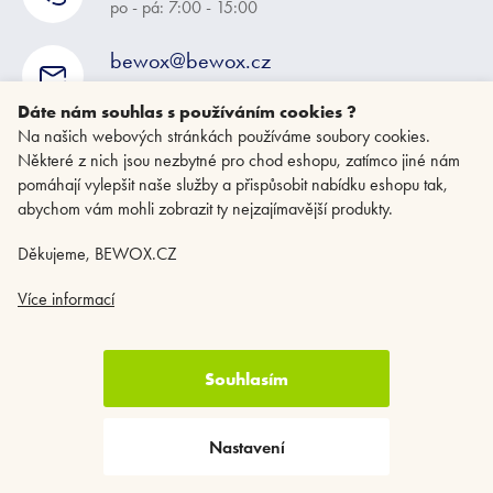
po - pá: 7:00 - 15:00
bewox@bewox.cz
napište nám kdykoliv
Dáte nám souhlas s používáním cookies ?
Na našich webových stránkách používáme soubory cookies.
Některé z nich jsou nezbytné pro chod eshopu, zatímco jiné nám
pomáhají vylepšit naše služby a přispůsobit nabídku eshopu tak,
abychom vám mohli zobrazit ty nejzajímavější produkty.
Děkujeme, BEWOX.CZ
Více informací
Souhlasím
Copyright 2026
BEWOX.CZ
. Všechna práva vyhrazena.
Upravit nastavení
cookies
Nastavení
Vytvořil Shoptet