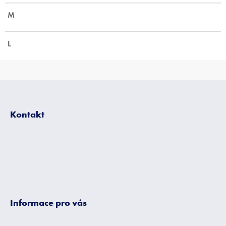
M
L
Z
á
p
Kontakt
a
t
í
Informace pro vás