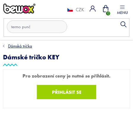
Přejít
Nákupní
na
CZK
obsah
košík
Dámská trička
Dámské tričko KEY
Pro zobrazení ceny je nutné se přihlásit.
PŘIHLÁSIT SE