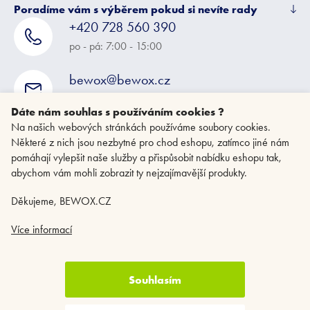
Poradíme vám s výběrem pokud si nevíte rady
+420 728 560 390
po - pá: 7:00 - 15:00
bewox@bewox.cz
napište nám kdykoliv
Dáte nám souhlas s používáním cookies ?
Na našich webových stránkách používáme soubory cookies.
Některé z nich jsou nezbytné pro chod eshopu, zatímco jiné nám
pomáhají vylepšit naše služby a přispůsobit nabídku eshopu tak,
abychom vám mohli zobrazit ty nejzajímavější produkty.
Děkujeme, BEWOX.CZ
Více informací
Souhlasím
Copyright 2026
BEWOX.CZ
. Všechna práva vyhrazena.
Upravit nastavení
cookies