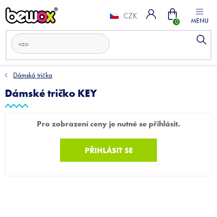
Přejít
Nákupní
na
CZK
obsah
košík
Dámská trička
Dámské tričko KEY
Pro zobrazení ceny je nutné se přihlásit.
PŘIHLÁSIT SE