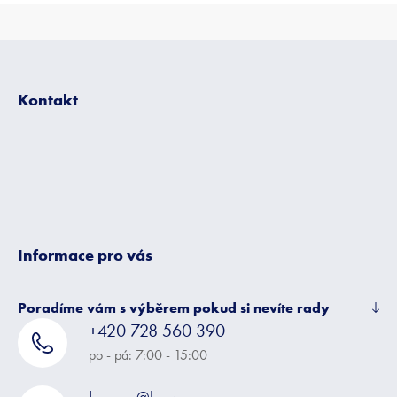
Z
á
p
Kontakt
a
t
í
Informace pro vás
Poradíme vám s výběrem pokud si nevíte rady
+420 728 560 390
po - pá: 7:00 - 15:00