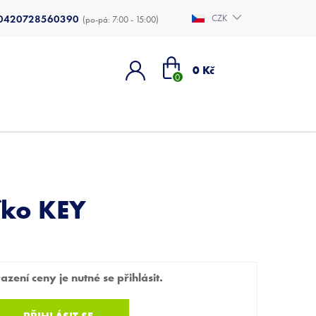
0420728560390
CZK
Nákupní
0 Kč
košík
čko KEY
zení ceny je nutné se přihlásit.