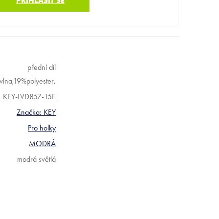
PŘIHLÁSIT SE
přední díl
lna,19%polyester,
KEY-LVD857-15E
Značka:
KEY
Pro holky
MODRÁ
modrá světlá