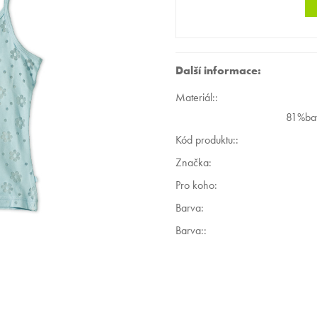
Další informace:
Materiál:
:
81%bav
Kód produktu:
:
Značka:
Pro koho
:
Barva
:
Barva:
: