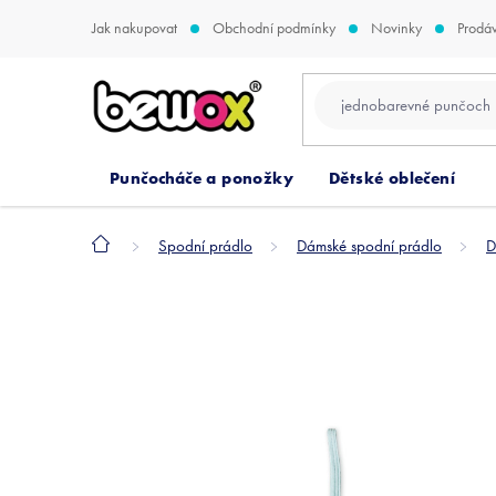
Přejít
Jak nakupovat
Obchodní podmínky
Novinky
Prodá
na
obsah
Punčocháče a ponožky
Dětské oblečení
Domů
Spodní prádlo
Dámské spodní prádlo
D