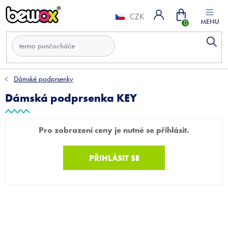
Přejít
Nákupní
na
CZK
obsah
košík
Dámské podprsenky
Dámská podprsenka KEY
Pro zobrazení ceny je nutné se přihlásit.
PŘIHLÁSIT SE