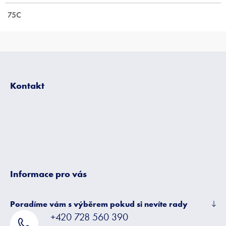
75C
Z
á
p
Kontakt
a
t
í
Informace pro vás
Poradíme vám s výběrem pokud si nevíte rady
+420 728 560 390