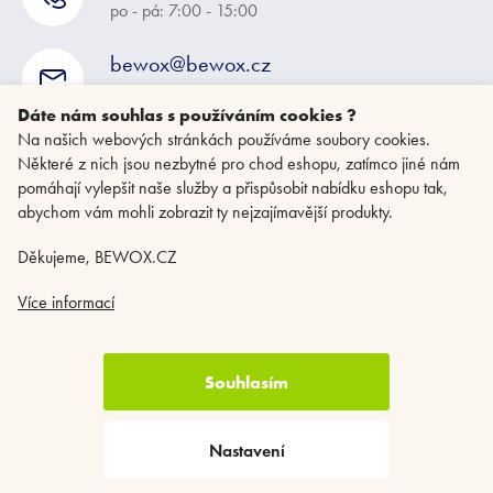
po - pá: 7:00 - 15:00
bewox@bewox.cz
napište nám kdykoliv
Dáte nám souhlas s používáním cookies ?
Na našich webových stránkách používáme soubory cookies.
Některé z nich jsou nezbytné pro chod eshopu, zatímco jiné nám
pomáhají vylepšit naše služby a přispůsobit nabídku eshopu tak,
abychom vám mohli zobrazit ty nejzajímavější produkty.
Děkujeme, BEWOX.CZ
Více informací
Souhlasím
Copyright 2026
BEWOX.CZ
. Všechna práva vyhrazena.
Upravit nastavení
cookies
Nastavení
Vytvořil Shoptet