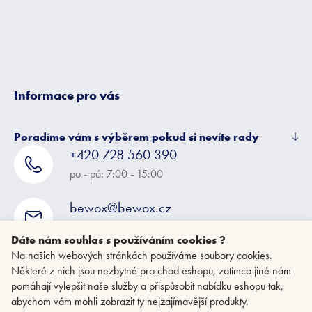
í
Informace pro vás
Poradíme vám s výběrem pokud si nevíte rady
+420 728 560 390
po - pá: 7:00 - 15:00
bewox@bewox.cz
napište nám kdykoliv
Dáte nám souhlas s používáním cookies ?
Na našich webových stránkách používáme soubory cookies.
Některé z nich jsou nezbytné pro chod eshopu, zatímco jiné nám
pomáhají vylepšit naše služby a přispůsobit nabídku eshopu tak,
abychom vám mohli zobrazit ty nejzajímavější produkty.