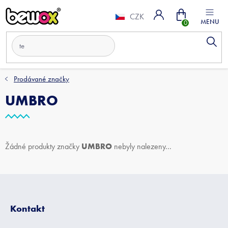
Přejít
Nákupní
na
CZK
obsah
košík
Prodávané značky
UMBRO
UMBRO
Žádné produkty značky
nebyly nalezeny...
Z
á
p
Kontakt
a
t