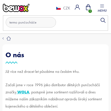
Přejít
Nákupní
na
CZK
obsah
košík
O nás
Již více než dvacet let působíme na českém trhu.
Začali jsme v roce 1996 jako distributor dětských punčocháčů
WOLA
značky
, postupně jsme sortiment rozšiřovali a dnes
můžeme našim zákazníkům nabídnout opravdu široký sortiment
kojeneckého a dětského oblečení.