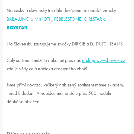
Na český a slovenský trh dále dovážíme holandské značky
,
BABALUNO
a
MINOTI
PEBBLESTONE, GIRLSTAR
a
BOYSTAR.
Na Slovensku zastupujeme značky DIRKJE a DJ DUTCHJEANS.
Celý sortiment můžete nakoupit přes náš
e-shop www.bewox.cz
zde je vždy celá nabídka dostupného zboží.
Jsme přímí dovozci, veškerý nabízený sortiment máme skladem,
ihned k dodání. V nabídce máme stále přes 500 modelů
dětského oblečení.
Těšíme se na spolupráci.