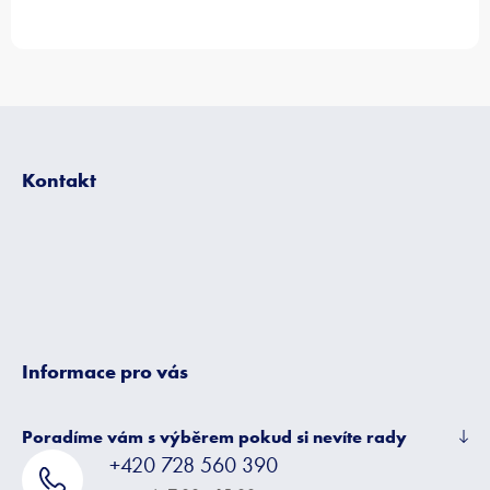
Z
á
p
Kontakt
a
t
í
Informace pro vás
Poradíme vám s výběrem pokud si nevíte rady
+420 728 560 390