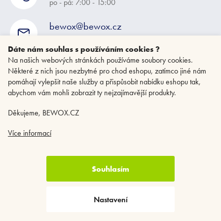
po - pá: 7:00 - 15:00
bewox@bewox.cz
napište nám kdykoliv
Dáte nám souhlas s používáním cookies ?
Na našich webových stránkách používáme soubory cookies.
Některé z nich jsou nezbytné pro chod eshopu, zatímco jiné nám
pomáhají vylepšit naše služby a přispůsobit nabídku eshopu tak,
abychom vám mohli zobrazit ty nejzajímavější produkty.
Děkujeme, BEWOX.CZ
Více informací
Souhlasím
Copyright 2026
BEWOX.CZ
. Všechna práva vyhrazena.
Upravit nastavení
cookies
Nastavení
Vytvořil Shoptet