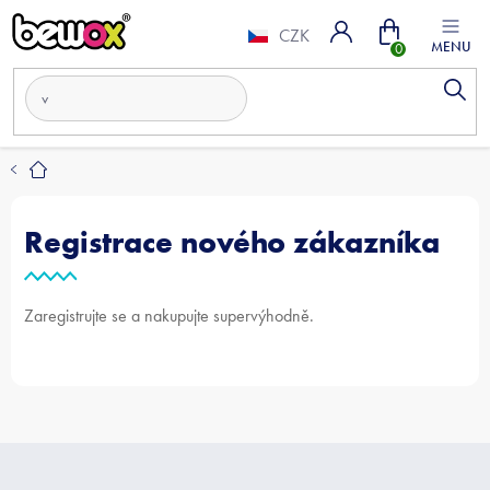
Přejít
Nákupní
na
CZK
obsah
košík
Registrace nového zákazníka
Zaregistrujte se a nakupujte supervýhodně.
Z
á