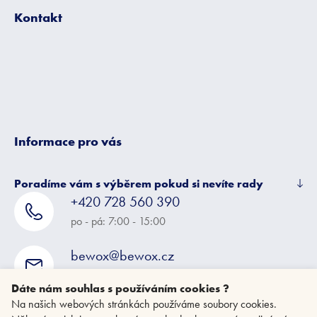
p
Kontakt
a
t
í
Informace pro vás
Poradíme vám s výběrem pokud si nevíte rady
+420 728 560 390
po - pá: 7:00 - 15:00
bewox@bewox.cz
napište nám kdykoliv
Dáte nám souhlas s používáním cookies ?
Na našich webových stránkách používáme soubory cookies.