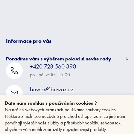
í
Informace pro vás
Poradíme vám s výběrem pokud si nevíte rady
+420 728 560 390
po - pá: 7:00 - 15:00
bewox@bewox.cz
napište nám kdykoliv
Dáte nám souhlas s používáním cookies ?
Na našich webových stránkách používáme soubory cookies.
Některé z nich jsou nezbytné pro chod eshopu, zatímco jiné nám
pomáhají vylepšit naše služby a přispůsobit nabídku eshopu tak,
abychom vám mohli zobrazit ty nejzajímavější produkty.