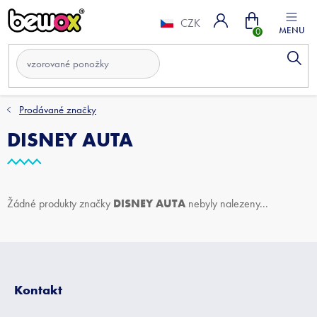
Přejít
Nákupní
na
CZK
obsah
košík
Prodávané značky
DISNEY AUTA
DISNEY AUTA
Žádné produkty značky
nebyly nalezeny...
Z
á
p
Kontakt
a
t